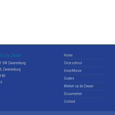
BS) De Zwaan
Home
161 VW Zwanenburg
Onze school
 JL Zwanenburg
Visie/Missie
9 85
Ouders
nl
Werken op de Zwaan
Documenten
Contact