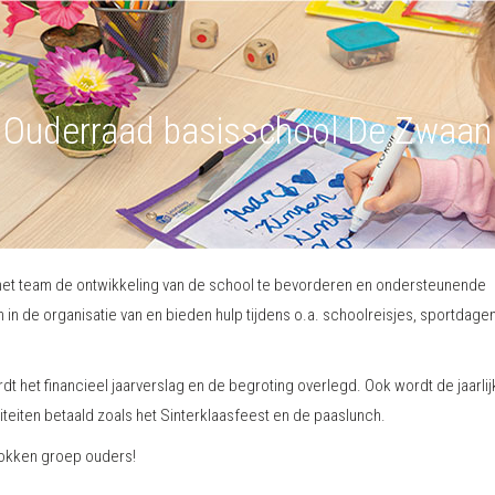
Ouderraad basisschool De Zwaan
 het team de ontwikkeling van de school te bevorderen en ondersteunende
n de organisatie van en bieden hulp tijdens o.a. schoolreisjes, sportdagen
dt het financieel jaarverslag en de begroting overlegd. Ook wordt de jaarli
teiten betaald zoals het Sinterklaasfeest en de paaslunch.
trokken groep ouders!