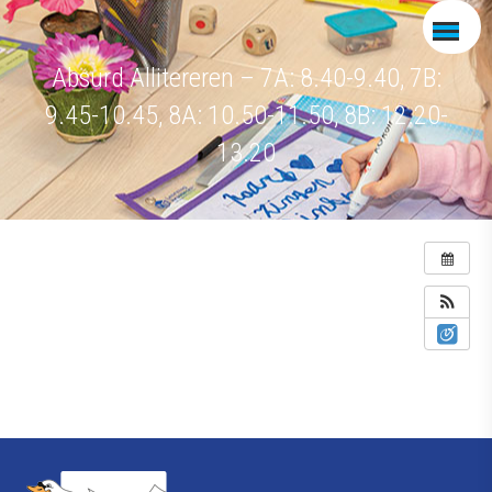
Absurd Allitereren – 7A: 8.40-9.40, 7B:
9.45-10.45, 8A: 10.50-11.50, 8B: 12.20-
13.20