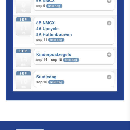
6A NMCX
9
sep 9
hele dag
wo
SEP
8B NMCX
11
4A Upcycle
vr
8A Huttenbouwen
sep 11
hele dag
SEP
Kinderpostzegels
14
sep 14 – sep 18
hele dag
ma
SEP
Studiedag
16
sep 16
hele dag
wo