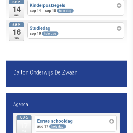
SEP
Kinderpostzegels
14
sep 14 – sep 18
hele dag
ma
SEP
Studiedag
16
sep 16
hele dag
wo
Dalton Onderwijs De Zwaan
Agenda
AUG
Eerste schooldag
17
aug 17
hele dag
ma