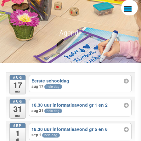
Agenda
AUG
Eerste schooldag
17
aug 17
hele dag
ma
AUG
18.30 uur Informatieavond gr 1 en 2
31
aug 31
hele dag
ma
SEP
18.30 uur Informatieavond gr 5 en 6
1
sep 1
hele dag
di