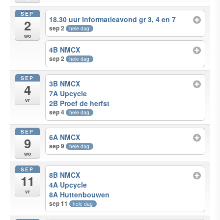
SEP
18.30 uur Informatieavond gr 3, 4 en 7
2
sep 2
hele dag
wo
4B NMCX
sep 2
hele dag
SEP
3B NMCX
4
7A Upcycle
vr
2B Proef de herfst
sep 4
hele dag
SEP
6A NMCX
9
sep 9
hele dag
wo
SEP
8B NMCX
11
4A Upcycle
vr
8A Huttenbouwen
sep 11
hele dag