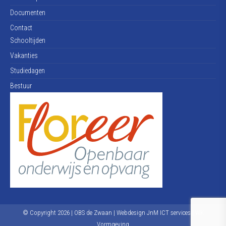
Documenten
Contact
Schooltijden
Vakanties
Studiedagen
Bestuur
© Copyright
2026
| OBS de Zwaan | Webdesign
JnM ICT services
|
WK
Vormgeving