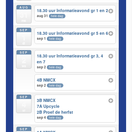
AUG
18.30 uur Informatieavond gr 1 en 2
31
aug 31
hele dag
ma
SEP
18.30 uur Informatieavond gr 5 en 6
1
sep 1
hele dag
di
SEP
18.30 uur Informatieavond gr 3, 4
2
en 7
wo
sep 2
hele dag
4B NMCX
sep 2
hele dag
SEP
3B NMCX
4
7A Upcycle
vr
2B Proef de herfst
sep 4
hele dag
SEP