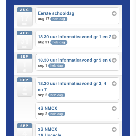
AUG
Eerste schooldag
17
aug 17
hele dag
ma
AUG
18.30 uur Informatieavond gr 1 en 2
31
aug 31
hele dag
ma
SEP
18.30 uur Informatieavond gr 5 en 6
1
sep 1
hele dag
di
SEP
18.30 uur Informatieavond gr 3, 4
2
en 7
wo
sep 2
hele dag
4B NMCX
sep 2
hele dag
SEP
3B NMCX
4
7A Upcycle