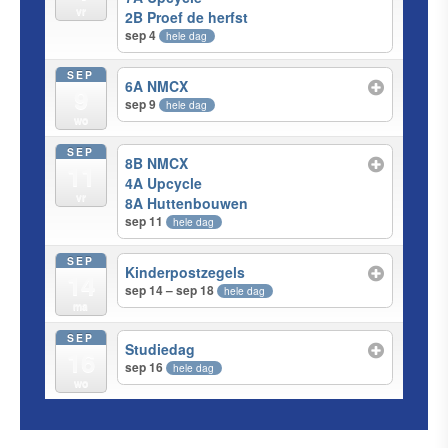
vr
2B Proef de herfst
sep 4
hele dag
SEP
6A NMCX
9
sep 9
hele dag
wo
SEP
8B NMCX
11
4A Upcycle
vr
8A Huttenbouwen
sep 11
hele dag
SEP
Kinderpostzegels
14
sep 14 – sep 18
hele dag
ma
SEP
Studiedag
16
sep 16
hele dag
wo