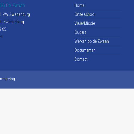
BS) De Zwaan
Home
161 VW Zwanenburg
Onze school
 JL Zwanenburg
Visie/Missie
9 85
Ouders
nl
Werken op de Zwaan
Documenten
Contact
rmgeving